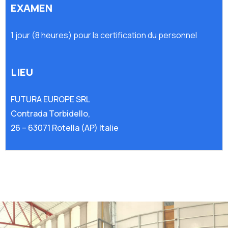
EXAMEN
1 jour (8 heures) pour la certification du personnel
LIEU
FUTURA EUROPE SRL
Contrada Torbidello,
26 – 63071 Rotella (AP) Italie