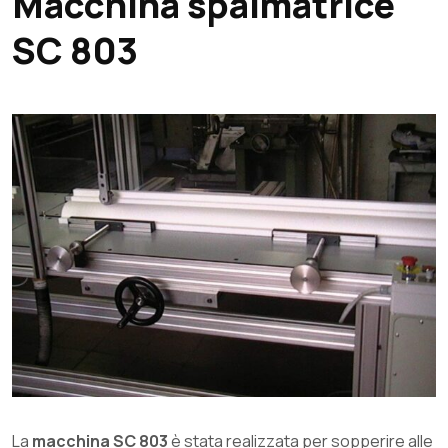
Macchina spalmatrice
SC 803
La
macchina SC 803
è stata realizzata per sopperire alle