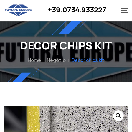
+39.0734.933227
DECOR CHIPS KIT
Home
Negozio
Decor chips kit
|
|